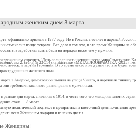
ляем с международным женским днем 8 марта
народным женским днем 8 марта
а официально признан в 1977 году. Но в России, а точнее в царской России,
дник отмечали в конце февраля. Все дело в том что, в это время Женщины не о
осовать, а заработная плата была на порядок ниже чем у мужчин.
 предложением учредить "День солидарности женщин всего мира" выступила К
 уровень/, зал 2, стенд № 22С14) на выставке «МЕТАЛЛООБРАБОТКА -2025», к
нистической партии Германии. В то время некто и не думал что это будет все
прав трудящихся женского пола.
е марта в Америке, домохозяйки вышли на улицы Чикаго, и нарушили тишину 
м они требовали законного равноправия с мужчинами.
в разные дни марта, а начиная с 1914, в честь того что женщины многих стран
здника стала — 8 марта.
альную политический подтекст и превратился в цветочный день почитания пр
дарить всем Женщинам подарки и конечно цветы.
гие Женщины!