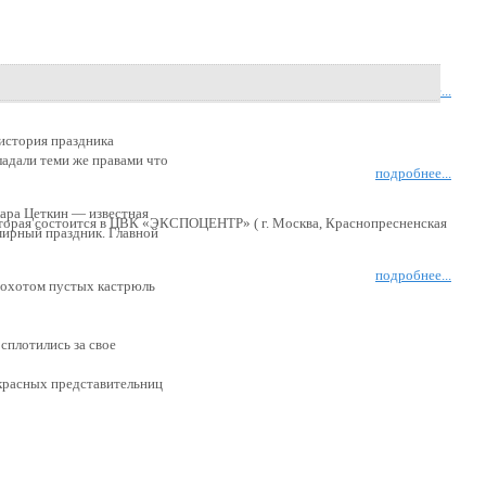
подробнее...
 история праздника
бладали теми же правами что
подробнее...
лара Цеткин — известная
оторая состоится в ЦВК «ЭКСПОЦЕНТР» ( г. Москва, Краснопресненская
мирный праздник. Главной
подробнее...
грохотом пустых кастрюль
 сплотились за свое
екрасных представительниц