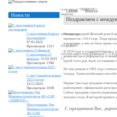
Производство твердосплавных сверл от завода "ТВИНТОС",
Главная
Новости
Поздрав
размерный ряд от 2 мм до 25 мм в диаметре.
Новости
Поздравляем с между
С праздником 8 марта
Фрезы используются для аппаратного маникюра
Международный Женский день 8 март
поздравляем
-
начинается с 1914 года. Тогда праз
07.03.2025
и мужчины, у них не было право гол
Просмотров: 1311
В 1910 году в тогдашней Европе с
«Уважаемые коллеги! Приглашаем посетить наш стенд (Павильон 2 /2-й
С праздником 23
коммунистка и реформатор от комму
наб.14) с 26.05.2025 г. по 29.05.2025 г.
февраля
-
21.02.2025
идеей этого дня было отстаивание 
Просмотров: 1590
Но еще раньше в 1901 году в начал
и ведер. Таким необычным способо
С наступающем новым
2025 годом
-
Первые три года праздник отмечали 
24.12.2024
равноправие, официальная дата пра
Просмотров: 1658
Сейчас праздник утратил первонач
женского пола. В который принято 
Празднование Дня
C праздником Вас, доро
Машиностроителя на
АО «СИЗ