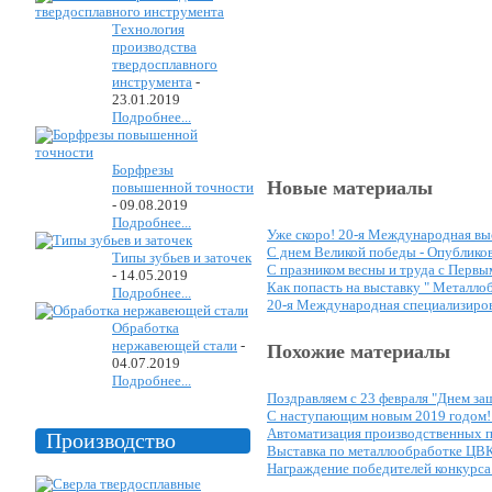
Технология
производства
твердосплавного
инструмента
-
23.01.2019
Подробнее...
Борфрезы
Новые материалы
повышенной точности
-
09.08.2019
Подробнее...
Уже скоро! 20-я Международная вы
C днем Великой победы -
Опубликов
Типы зубьев и заточек
С празником весны и труда с Первым
-
14.05.2019
Как попасть на выставку " Металлоб
Подробнее...
20-я Международная специализиров
Обработка
нержавеющей стали
-
Похожие материалы
04.07.2019
Подробнее...
Поздравляем с 23 февраля "Днем за
С наступающим новым 2019 годом!
Автоматизация производственных п
Производство
Выставка по металлообработке ЦВ
Награждение победителей конкурс