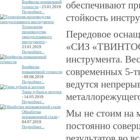
Борфрезы нормальной
обеспечивают пр
точности
-
23.01.2019
Подробнее...
стойкость инстру
Технология
Передовое оснащ
производства
твердосплавного
инструмента
-
«СИЗ «ТВИНТОС»
23.01.2019
Подробнее...
инструмента. Ве
Борфрезы
современных 5-т
повышенной точности
-
09.08.2019
ведутся непрерыв
Подробнее...
Типы зубьев и заточек
металлорежущего
-
14.05.2019
Подробнее...
Мы не стоим на м
Обработка
нержавеющей стали
-
04.07.2019
постоянно совер
Подробнее...
результатов во в