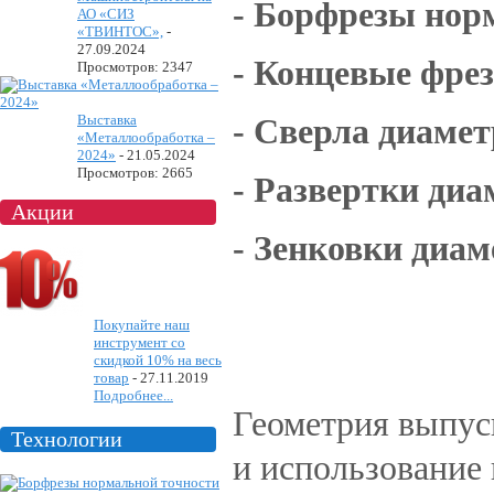
- Борфрезы норм
АО «СИЗ
«ТВИНТОС»,
-
27.09.2024
- Концевые фрез
Просмотров: 2347
Выставка
- Сверла диамет
«Металлообработка –
2024»
-
21.05.2024
Просмотров: 2665
- Развертки диа
Акции
- Зенковки диам
Покупайте наш
инструмент со
скидкой 10% на весь
товар
-
27.11.2019
Подробнее...
Геометрия выпус
Технологии
и использование