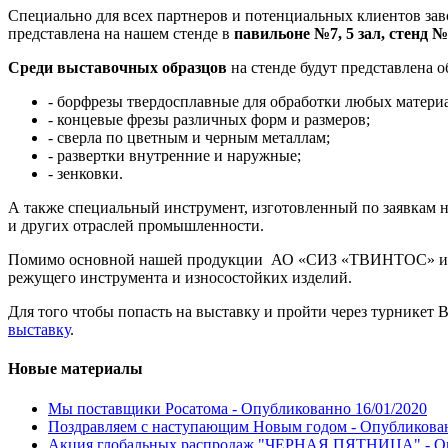
Специально для всех партнеров и потенциальных клиентов за
представлена на нашем стенде в
павильоне №7, 5 зал, стенд 
Среди выставочных образцов
на стенде будут представлен
- борфрезы твердосплавные для обработки любых матери
- концевые фрезы различных форм и размеров;
- сверла по цветным и черным металлам;
- развертки внутренние и наружные;
- зенковки.
А также специальный инструмент, изготовленный по заявкам 
и других отраслей промышленности.
Помимо основной нашей продукции АО «СИЗ «ТВИНТОС» имеет
режущего инструмента и износостойких изделий.
Для того чтобы попасть на выставку и пройти через турникет 
выставку
.
Новые материалы
Мы поставщики Росатома -
Опубликованно 16/01/2020
Поздравляем с наступающим Новым годом -
Опубликован
Акция глобальных распродаж "ЧЕРНАЯ ПЯТНИЦА" -
О