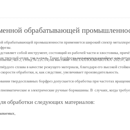
рфрезы в современной обрабатывающей промышленности
еменной обрабатывающей промышленно
ой обрабатывающей промышленности применяется широкий спектр металлоре
рфрезы.
дставляет собой инструмент, состоящий из рабочей части и хвостовика, прич
ак твердый сплав, так и сталь. Такие борфрезы называются напайные или литые
 уровень/, зал 2, стенд № 22С14) на выставке «МЕТАЛЛООБРАБОТКА -2025», к
вёрдого сплава в качестве режущего материала, благодаря его высокой стойко
корости обработки, и, как следствие, увеличивает производительность.
вании твердосплавных борфрез допускается обработка при частотах вращения
невматические и электрические ручные бормашины. В случаях, когда требует
ля обработки следующих материалов:
тываемых,