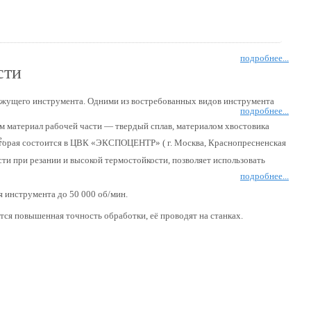
подробнее...
сти
жущего инструмента. Одними из востребованных видов инструмента
подробнее...
ём материал рабочей части — твердый сплав, материалом хвостовика
.
оторая состоится в ЦВК «ЭКСПОЦЕНТР» ( г. Москва, Краснопресненская
сти при резании и высокой термостойкости, позволяет использовать
подробнее...
 инструмента до 50 000 об/мин.
ся повышенная точность обработки, её проводят на станках.