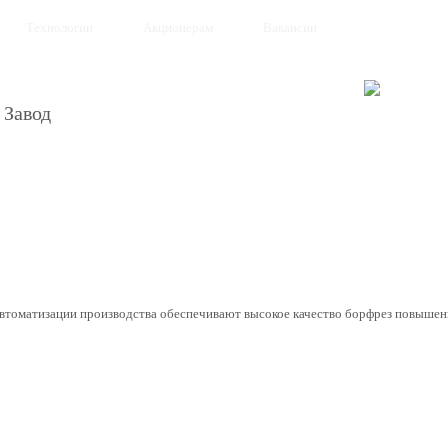
Технологии
Акционерам
Вакансии
 Завод
автоматизации производства обеспечивают высокое качество борфрез повышен