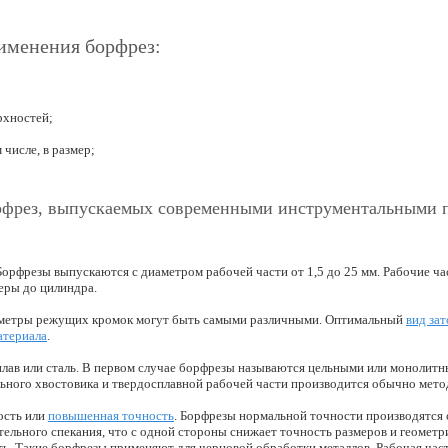
именения борфрез:
рхностей;
 числе, в размер;
рфрез, выпускаемых современными инструментальными 
орфрезы выпускаются с диаметром рабочей части от 1,5 до 25 мм. Рабочие ч
еры до цилиндра.
метры режущих кромок могут быть самыми различными. Оптимальный
вид за
атериала
.
лав или сталь. В первом случае борфрезы называются цельными или монолитн
льного хвостовика и твердосплавной рабочей части производится обычно мето
ость или
повышенная точность
. Борфрезы нормальной точности производятся
тельного спекания, что с одной стороны снижает точность размеров и геометр
ть. Такие борфрезы применяют для черновой обработки металлов. Рабочая ча