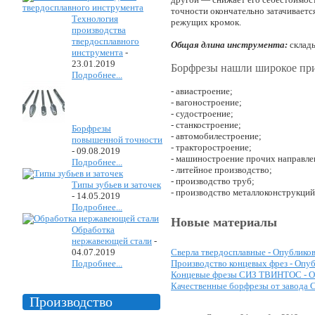
точности окончательно затачиваетс
Технология
режущих кромок.
производства
твердосплавного
Общая длина инструмента:
склады
инструмента
-
23.01.2019
Борфрезы нашли широкое при
Подробнее...
- авиастроение;
- вагоностроение;
- судостроение;
- станкостроение;
Борфрезы
- автомобилестроение;
повышенной точности
- тракторостроение;
-
09.08.2019
- машиностроение прочих направле
Подробнее...
- литейное производство;
- производство труб;
Типы зубьев и заточек
- производство металлоконструкций
-
14.05.2019
Подробнее...
Новые материалы
Обработка
нержавеющей стали
-
04.07.2019
Сверла твердосплавные -
Опубликов
Подробнее...
Производство концевых фрез -
Опуб
Концевые фрезы СИЗ ТВИНТОС -
О
Качественные борфрезы от завода
Производство