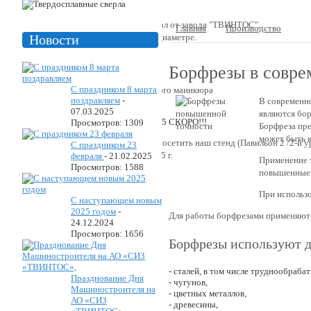
Производство твердосплавных сверл от завода "ТВИНТОС",
Главная
Производство
Бо
размерный ряд от 2 мм до 25 мм в диаметре.
Новости
Борфрезы в совр
С праздником 8 марта
Фрезы используются для аппаратного маникюра
поздравляем
-
В современн
07.03.2025
являются бо
Просмотров: 1309
Борфреза пре
может быть к
«Уважаемые коллеги! Приглашаем посетить наш стенд (Павильон 2 /2-й
С праздником 23
наб.14) с 26.05.2025 г. по 29.05.2025 г.
февраля
-
21.02.2025
Применение т
Просмотров: 1588
повышенные с
При использо
С наступающем новым
2025 годом
-
Для работы борфрезами применяют п
24.12.2024
Просмотров: 1656
Борфрезы используют д
- сталей, в том числе труднообраба
Празднование Дня
- чугунов,
Машиностроителя на
- цветных металлов,
АО «СИЗ
- древесины,