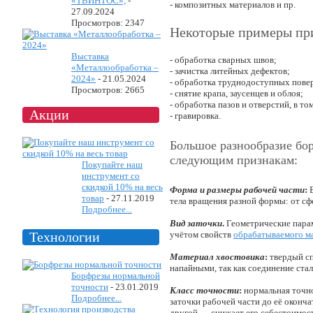
«ТВИНТОС»,
-
- композитных материалов и пр.
27.09.2024
Просмотров: 2347
Некоторые примеры пр
Выставка
- обработка сварных швов;
«Металлообработка –
- зачистка литейных дефектов;
2024»
-
21.05.2024
- обработка труднодоступных пове
Просмотров: 2665
- снятие крапа, заусенцев и облоя;
- обработка пазов и отверстий, в том
Акции
- гравировка.
Большое разнообразие бо
следующим признакам:
Покупайте наш
инструмент со
скидкой 10% на весь
Форма и размеры рабочей части
:
Б
товар
-
27.11.2019
тела вращения разной формы: от сф
Подробнее...
Вид заточки
.
Геометрические пара
Технологии
учётом свойств
обрабатываемого м
Материал хвостовика
:
твердый сп
напайными, так как соединение ста
Борфрезы нормальной
точности
-
23.01.2019
Класс точности
:
нормальная точн
Подробнее...
заточки рабочей части до её оконча
другой — снижает его себестоимос