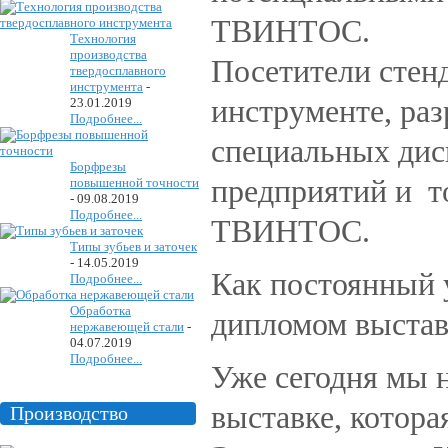
ТВИНТОС.
Технология
производства
Посетители сте
твердосплавного
инструмента
-
инструменте, раз
23.01.2019
Подробнее...
специальных дис
Борфрезы
предприятий и т
повышенной точности
-
09.08.2019
Подробнее...
ТВИНТОС.
Типы зубьев и заточек
-
14.05.2019
Как постоянный
Подробнее...
Обработка
дипломом выстав
нержавеющей стали
-
04.07.2019
Подробнее...
Уже сегодня мы 
выставке, котора
Производство