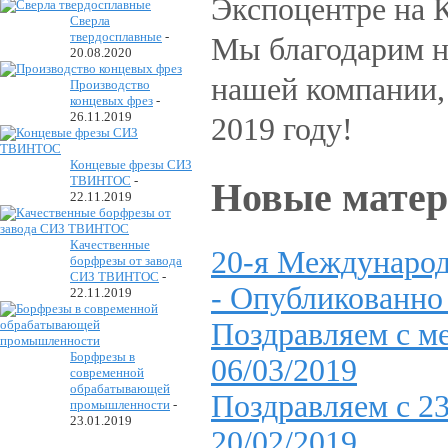
Экспоцентре на 
Сверла
твердосплавные
-
Мы благодарим н
20.08.2020
нашей компании, 
Производство
концевых фрез
-
26.11.2019
2019 году!
Концевые фрезы СИЗ
ТВИНТОС
-
Новые мате
22.11.2019
Качественные
20-я Международ
борфрезы от завода
СИЗ ТВИНТОС
-
-
Опубликованно 
22.11.2019
Поздравляем с м
Борфрезы в
06/03/2019
современной
обрабатывающей
Поздравляем с 2
промышленности
-
23.01.2019
20/02/2019