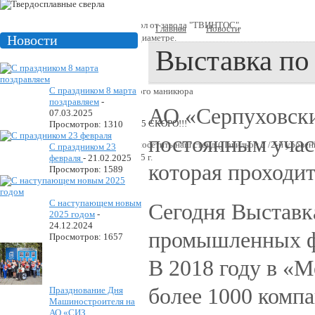
Производство твердосплавных сверл от завода "ТВИНТОС",
Главная
Новости
Выставка по 
размерный ряд от 2 мм до 25 мм в диаметре.
Новости
Выставка по
С праздником 8 марта
Фрезы используются для аппаратного маникюра
поздравляем
-
АО «Серпуховск
07.03.2025
Просмотров: 1310
постоянным учас
«Уважаемые коллеги! Приглашаем посетить наш стенд (Павильон 2 /2-й уров
С праздником 23
наб.14) с 26.05.2025 г. по 29.05.2025 г.
февраля
-
21.02.2025
которая проходи
Просмотров: 1589
С наступающем новым
Сегодня Выставк
2025 годом
-
24.12.2024
промышленных ф
Просмотров: 1657
В 2018 году в «
более 1000 компа
Празднование Дня
Машиностроителя на
АО «СИЗ