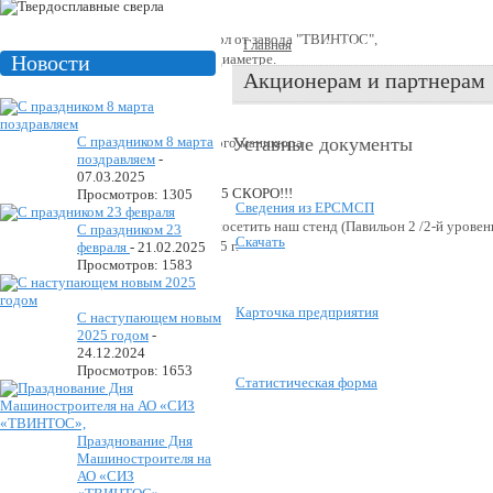
Производство твердосплавных сверл от завода "ТВИНТОС",
Главная
Акционерам
размерный ряд от 2 мм до 25 мм в диаметре.
Новости
Акционерам и партнерам
С праздником 8 марта
Уставные документы
Фрезы используются для аппаратного маникюра
поздравляем
-
07.03.2025
Просмотров: 1305
Сведения из ЕРСМСП
«Уважаемые коллеги! Приглашаем посетить наш стенд (Павильон 2 /2-й уров
С праздником 23
Скачать
наб.14) с 26.05.2025 г. по 29.05.2025 г.
февраля
-
21.02.2025
Просмотров: 1583
Карточка предприятия
С наступающем новым
2025 годом
-
24.12.2024
Просмотров: 1653
Статистическая форма
Празднование Дня
Машиностроителя на
АО «СИЗ