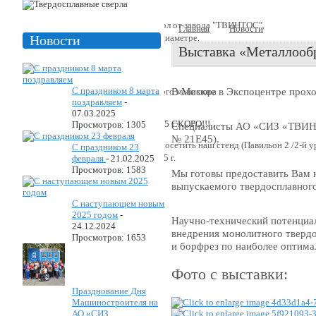
Производство твердосплавных сверл от завода "ТВИНТОС",
Главная
Новости
Выставк
размерный ряд от 2 мм до 25 мм в диаметре.
Новости
Выставка «Металлообр
С праздником 8 марта
Фрезы используются для аппаратного маникюра
В Москве в Экспоцентре прохо
поздравляем
-
07.03.2025
Просмотров: 1305
Специалисты АО «СИЗ «ТВИНТОС
№ 21E45).
«Уважаемые коллеги! Приглашаем посетить наш стенд (Павильон 2 /2-й
С праздником 23
наб.14) с 26.05.2025 г. по 29.05.2025 г.
февраля
-
21.02.2025
Просмотров: 1583
Мы готовы предоставить Вам 
выпускаемого твердосплавного
С наступающем новым
2025 годом
-
Научно-технический потенциал 
24.12.2024
внедрения монолитного твердос
Просмотров: 1653
и борфрез по наиболее оптима
Фото с выставки:
Празднование Дня
Машиностроителя на
АО «СИЗ