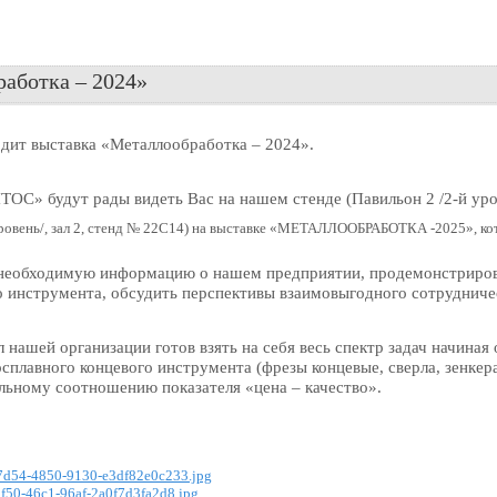
а «Металлообработка – 2024»
аботка – 2024»
дит выставка «Металлообработка – 2024».
» будут рады видеть Вас на нашем стенде (Павильон 2 /2-й урове
 уровень/, зал 2, стенд № 22С14) на выставке «МЕТАЛЛООБРАБОТКА -2025», к
необходимую информацию о нашем предприятии, продемонстрирова
 инструмента, обсудить перспективы взаимовыгодного сотрудниче
нашей организации готов взять на себя весь спектр задач начиная 
плавного концевого инструмента (фрезы концевые, сверла, зенкера, 
льному соотношению показателя «цена – качество».