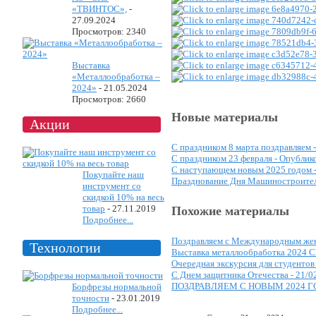
«ТВИНТОС»,
-
27.09.2024
Просмотров: 2340
Выставка
«Металлообработка –
2024»
-
21.05.2024
Просмотров: 2660
Новые материалы
Акции
С праздником 8 марта поздравляем 
С праздником 23 февраля -
Опублико
С наступающем новым 2025 годом 
Покупайте наш
Празднование Дня Машиностроите
инструмент со
скидкой 10% на весь
товар
-
27.11.2019
Похожие материалы
Подробнее...
Поздравляем с Международным жен
Технологии
Выставка металлообработка 2024 С
Очередная экскурсия для студенто
С Днем защитника Отечества -
21/0
ПОЗДРАВЛЯЕМ С НОВЫМ 2024 Г
Борфрезы нормальной
точности
-
23.01.2019
Подробнее...