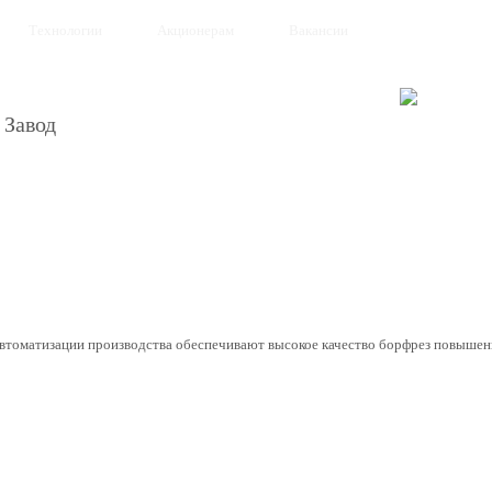
Технологии
Акционерам
Вакансии
 Завод
автоматизации производства обеспечивают высокое качество борфрез повышен