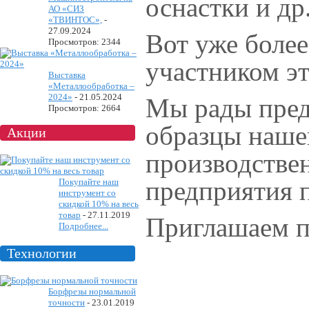
оснастки и др
АО «СИЗ
«ТВИНТОС»,
-
27.09.2024
Вот уже боле
Просмотров: 2344
участником эт
Выставка
«Металлообработка –
2024»
-
21.05.2024
Мы рады пред
Просмотров: 2664
образцы наше
Акции
производстве
предприятия п
Покупайте наш
инструмент со
скидкой 10% на весь
товар
-
27.11.2019
Приглашаем п
Подробнее...
Технологии
Борфрезы нормальной
точности
-
23.01.2019