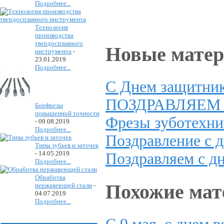
Подробнее...
Технология
производства
твердосплавного
Новые мате
инструмента
-
23.01.2019
Подробнее...
С Днем защитник
ПОЗДРАВЛЯЕМ 
Борфрезы
повышенной точности
Фрезы зуботехн
-
09.08.2019
Подробнее...
Поздравление с 
Типы зубьев и заточек
-
14.05.2019
Поздравляем с д
Подробнее...
Обработка
Похожие ма
нержавеющей стали
-
04.07.2019
Подробнее...